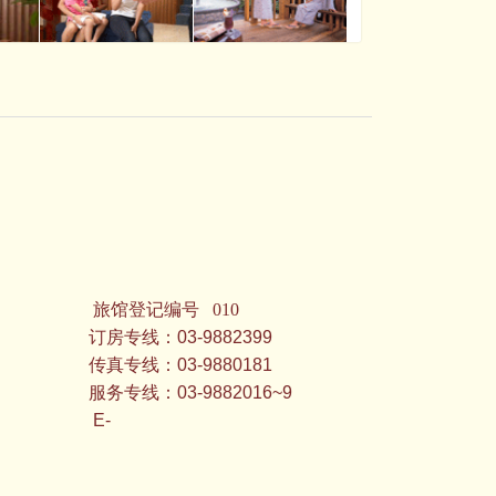
旅馆登记编号 010
2399
0181
016~9
-