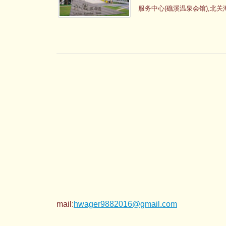
服务中心(礁溪温泉会馆),北关
狱, ...
订房专线
传真专线
服务专线：
mail:
hwager9882016@gmail.com