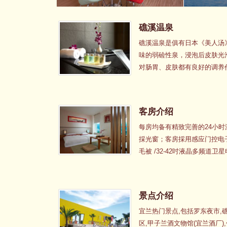
礁溪温泉
礁溪温泉是俱有日本《美人汤》成
味的弱硷性泉，浸泡后皮肤光
对肠胃、皮肤都有良好的调养
华阁提供客房汤池及SPA露
然礼物。
客房介绍
每房均备有精致完善的24小
採光窗；客房採用感应门控电子锁
毛被 /32-42吋液晶多频道卫
景点介绍
宜兰热门景点,包括罗东夜市,
区,甲子兰酒文物馆(宜兰酒厂)