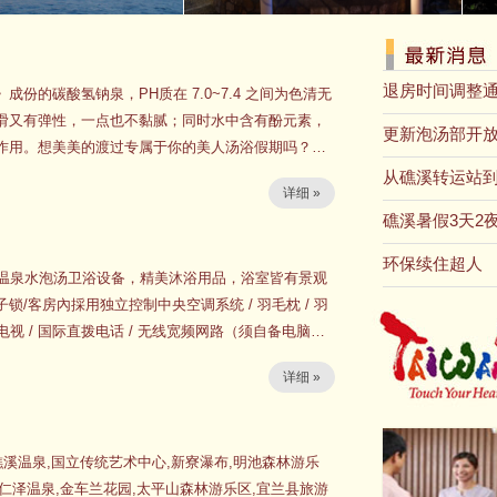
退房时间调整
份的碳酸氢钠泉，PH质在 7.0~7.4 之间为色清无
滑又有弹性，一点也不黏腻；同时水中含有酚元素，
更新泡汤部开
作用。想美美的渡过专属于你的美人汤浴假期吗？在
天风吕等水疗设备，供旅客体验大自然餽赠给礁溪的天
从礁溪转运站
详细 »
礁溪暑假3天2
环保续住超人
时温泉水泡汤卫浴设备，精美沐浴用品，浴室皆有景观
/客房內採用独立控制中央空调系统 / 羽毛枕 / 羽
星电视 / 国际直拨电话 / 无线宽频网路（须自备电脑） /
迷你冰箱 / 专用吹风机 / 热水壶 / 茶包、咖啡包、矿泉水 / 人字托鞋 等。
详细 »
礁溪温泉,国立传统艺术中心,新寮瀑布,明池森林游乐
,仁泽温泉,金车兰花园,太平山森林游乐区,宜兰县旅游