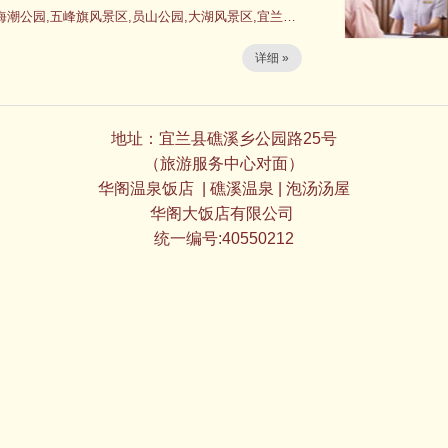
海潮公园,五峰旗风景区,员山公园,大湖风景区,宜兰监
详细 »
地址：宜兰县礁溪乡公园路25号
（旅游服务中心对面）
华阁温泉饭店
| 礁溪温泉 | 泡汤汤屋
华阁大饭店有限公司
统一编号:40550212
：03-988
：03-988
03-9882
E